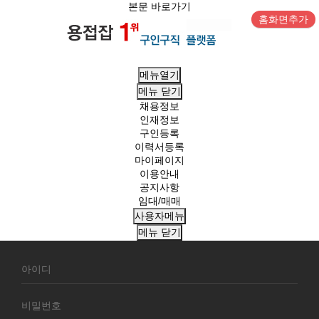
본문 바로가기
홈화면추가
메뉴열기
메뉴
닫기
채용정보
인재정보
구인등록
이력서등록
마이페이지
이용안내
공지사항
임대/매매
사용자메뉴
메뉴
닫기
회
원
로
그
인