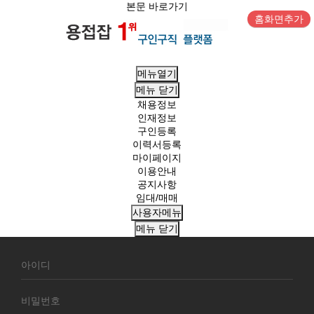
본문 바로가기
홈화면추가
메뉴열기
메뉴
닫기
채용정보
인재정보
구인등록
이력서등록
마이페이지
이용안내
공지사항
임대/매매
사용자메뉴
메뉴
닫기
회
원
로
그
인