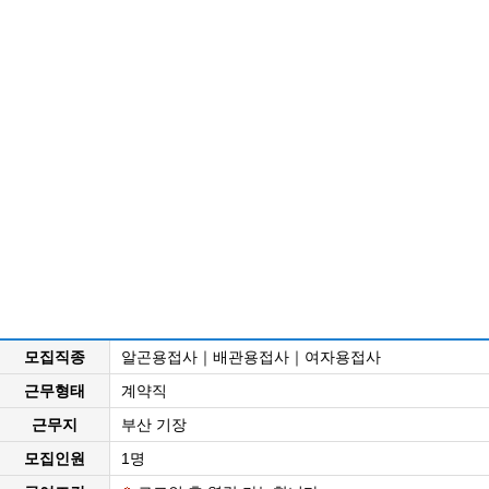
모집직종
알곤용접사｜배관용접사｜여자용접사
근무형태
계약직
근무지
부산 기장
모집인원
1명