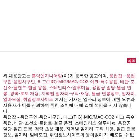
목록
위 채용광고는
홍익엔지니어링
(이)가 등록한 공고이며,
용접잡 - 용접
구인·용접사구인, 티그(TIG)·MIG/MAG·CO2·아크·특수용접, 배관·조
선소·플랜트·철골 용접, 스테인리스·알루미늄, 용접공 일당·월급·연
봉, 경력·초보 채용, 지역별 일자리·구직·채용, 월급·연봉정보, 일자리,
알바모집, 취업정보사이트
에서는 기재된 일자리 정보에 대한 오류와
사용자가 이를 신뢰하여 취한 조치에 대해 일체 책임을 지지 않습니
다.
용접잡 - 용접구인·용접사구인, 티그(TIG)·MIG/MAG·CO2·아크·특수
용접, 배관·조선소·플랜트·철골 용접, 스테인리스·알루미늄, 용접공
일당·월급·연봉, 경력·초보 채용, 지역별 일자리·구직·채용, 월급·연봉
정보, 일자리, 알바모집, 취업정보사이트의 동의없이 재 배포할 수 없