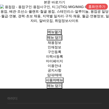
본문 바로가기
홈화면추가
메뉴열기
메뉴
닫기
채용정보
인재정보
구인등록
이력서등록
마이페이지
이용안내
공지사항
임대/매매
사용자메뉴
메뉴
닫기
회
원
로