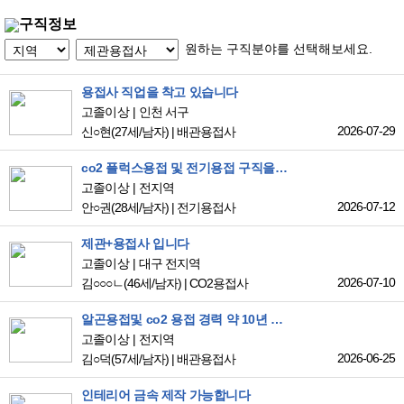
구직정보
원하는 구직분야를 선택해보세요.
용접사 직업을 착고 있습니다
고졸이상
인천 서구
2026-07-29
신○현
(27세/남자)
|
배관용접사
co2 플럭스용접 및 전기용접 구직을 하고있습니다
고졸이상
전지역
2026-07-12
안○권
(28세/남자)
|
전기용접사
제관+용접사 입니다
고졸이상
대구 전지역
2026-07-10
김○○○ㄴ
(46세/남자)
|
CO2용접사
알곤용접및 co2 용접 경력 약 10년 정도 되구요 그외 현장경험 5년이상 됩니다.
고졸이상
전지역
2026-06-25
김○덕
(57세/남자)
|
배관용접사
인테리어 금속 제작 가능합니다