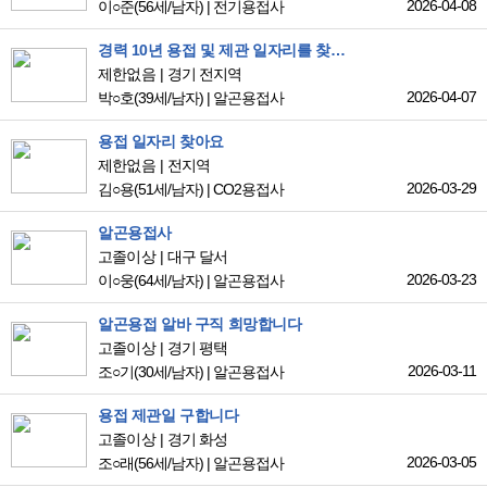
2026-04-08
이○준
(56세/남자)
|
전기용접사
경력 10년 용접 및 제관 일자리를 찾습니다
제한없음
경기 전지역
2026-04-07
박○호
(39세/남자)
|
알곤용접사
용접 일자리 찾아요
제한없음
전지역
2026-03-29
김○용
(51세/남자)
|
CO2용접사
알곤용접사
고졸이상
대구 달서
2026-03-23
이○웅
(64세/남자)
|
알곤용접사
알곤용접 알바 구직 희망합니다
고졸이상
경기 평택
2026-03-11
조○기
(30세/남자)
|
알곤용접사
용접 제관일 구합니다
고졸이상
경기 화성
2026-03-05
조○래
(56세/남자)
|
알곤용접사