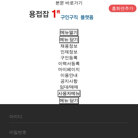
본문 바로가기
홈화면추가
메뉴열기
메뉴
닫기
채용정보
인재정보
구인등록
이력서등록
마이페이지
이용안내
공지사항
임대/매매
사용자메뉴
메뉴
닫기
회
원
로
그
인