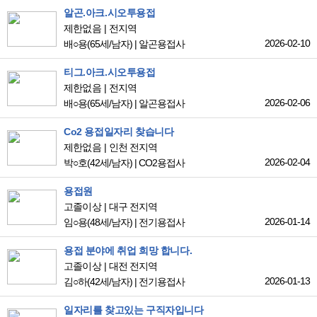
알곤.아크.시오투용접
제한없음
전지역
2026-02-10
배○용
(65세/남자)
|
알곤용접사
티그.아크.시오투용접
제한없음
전지역
2026-02-06
배○용
(65세/남자)
|
알곤용접사
Co2 용접일자리 찾습니다
제한없음
인천 전지역
2026-02-04
박○호
(42세/남자)
|
CO2용접사
용접원
고졸이상
대구 전지역
2026-01-14
임○용
(48세/남자)
|
전기용접사
용접 분야에 취업 희망 합니다.
고졸이상
대전 전지역
2026-01-13
김○하
(42세/남자)
|
전기용접사
일자리를 찾고있는 구직자입니다