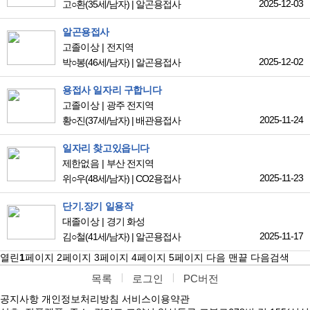
2025-12-03
고○환
(35세/남자)
|
알곤용접사
알곤용접사
고졸이상
전지역
2025-12-02
박○봉
(46세/남자)
|
알곤용접사
용접사 일자리 구합니다
고졸이상
광주 전지역
2025-11-24
황○진
(37세/남자)
|
배관용접사
일자리 찾고있읍니다
제한없음
부산 전지역
2025-11-23
위○우
(48세/남자)
|
CO2용접사
단기.장기 일용작
대졸이상
경기 화성
2025-11-17
김○철
(41세/남자)
|
알곤용접사
열린
1
페이지
2
페이지
3
페이지
4
페이지
5
페이지
다음
맨끝
다음검색
목록
로그인
PC버전
공지사항
개인정보처리방침
서비스이용약관