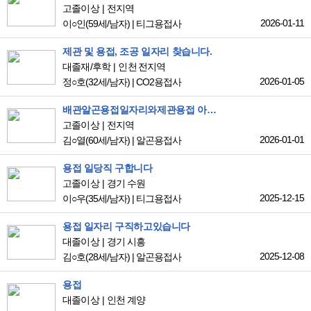
고졸이상
전지역
2026-01-11
이○인
(59세/남자)
|
티그용접사
제관 및 용접, 조공 일자리 찾습니다.
대졸재/후학
인천 전지역
2026-01-05
정○호
(32세/남자)
|
CO2용접사
배관알곤용접일자리와제관용접 아크용접일당일자리구함
고졸이상
전지역
2026-01-01
김○열
(60세/남자)
|
알곤용접사
용접 일당직 구합니다
고졸이상
경기 수원
2025-12-15
이○우
(35세/남자)
|
티그용접사
용접 일자리 구직하고있습니다
대졸이상
경기 시흥
2025-12-08
김○호
(28세/남자)
|
알곤용접사
용접
대졸이상
인천 계양