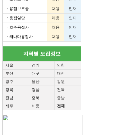
ㆍ
용접보조공
채용
인재
ㆍ
용접일당
채용
인재
ㆍ
호주용접사
채용
인재
ㆍ
캐나다용접사
채용
인재
지역별 모집정보
서울
경기
인천
부산
대구
대전
광주
울산
강원
경북
경남
전북
전남
충북
충남
제주
세종
전체