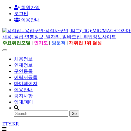
회원가입
로그인
이용안내
주요취업포털
|
인기도
|
방문객
|
재취업 1위 달성
채용정보
인재정보
구인등록
이력서등록
마이페이지
이용안내
공지사항
임대/매매
Go
ETY.KR