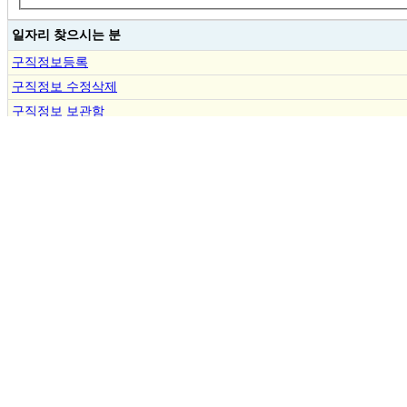
일자리 찾으시는 분
구직정보등록
구직정보 수정삭제
구직정보 보관함
결제내역조회
분야별 구인/구직
ㆍ
알곤용접사
채용
인재
ㆍ
배관용접사
채용
인재
ㆍ
티그용접사
채용
인재
ㆍ
전기용접사
채용
인재
ㆍ
CO2용접사
채용
인재